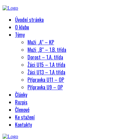
Úvodní stránka
O klubu
Týmy
Muži „A“ – KP
Muži „B“ – 1.B. třída
Dorost – 1.A. třída
Žáci U15 – 1.A třída
Žáci U13 – 1.A třída
Přípravka U11 – OP
Přípravka U9 – OP
Články
Rozpis
Členové
Ke stažení
Kontakty