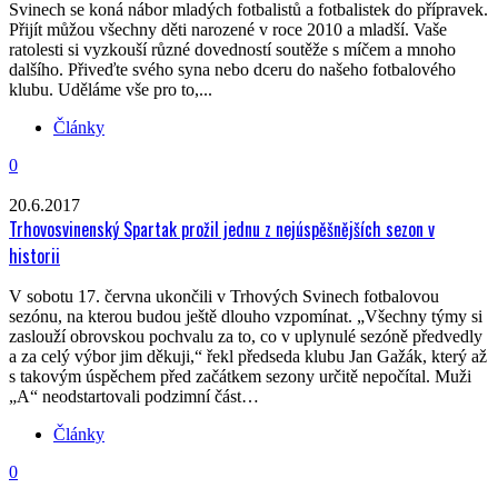
Svinech se koná nábor mladých fotbalistů a fotbalistek do přípravek.
Přijít můžou všechny děti narozené v roce 2010 a mladší. Vaše
ratolesti si vyzkouší různé dovedností soutěže s míčem a mnoho
dalšího. Přiveďte svého syna nebo dceru do našeho fotbalového
klubu. Uděláme vše pro to,...
Články
0
20.6.2017
Trhovosvinenský Spartak prožil jednu z nejúspěšnějších sezon v
historii
V sobotu 17. června ukončili v Trhových Svinech fotbalovou
sezónu, na kterou budou ještě dlouho vzpomínat. „Všechny týmy si
zaslouží obrovskou pochvalu za to, co v uplynulé sezóně předvedly
a za celý výbor jim děkuji,“ řekl předseda klubu Jan Gažák, který až
s takovým úspěchem před začátkem sezony určitě nepočítal. Muži
„A“ neodstartovali podzimní část…
Články
0