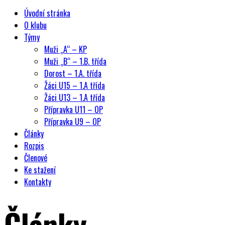
Úvodní stránka
O klubu
Týmy
Muži „A“ – KP
Muži „B“ – 1.B. třída
Dorost – 1.A. třída
Žáci U15 – 1.A třída
Žáci U13 – 1.A třída
Přípravka U11 – OP
Přípravka U9 – OP
Články
Rozpis
Členové
Ke stažení
Kontakty
Články