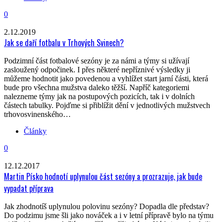
0
2.12.2019
Jak se daří fotbalu v Trhových Svinech?
Podzimní část fotbalové sezóny je za námi a týmy si užívají
zasloužený odpočinek. I přes některé nepříznivé výsledky ji
můžeme hodnotit jako povedenou a vyhlížet start jarní části, která
bude pro všechna mužstva daleko těžší. Napříč kategoriemi
nalezneme týmy jak na postupových pozicích, tak i v dolních
částech tabulky. Pojďme si přiblížit dění v jednotlivých mužstvech
trhovosvinenského…
Články
0
12.12.2017
Martin Písko hodnotí uplynulou část sezóny a prozrazuje, jak bude
vypadat příprava
Jak zhodnotíš uplynulou polovinu sezóny? Dopadla dle představ?
Do podzimu jsme šli jako nováček a i v letní přípravě bylo na týmu