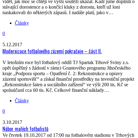
vidět, jak moc se chtějí ve vyšší soutěži ukázat. Kádr jsme doplnili o
stávající dorostence a o končící kluky z dorostu, kteří už loni
naskakovali do některých zápasů. I nadále platí, jako v…
Články
0
5.12.2017
Modernizace fotbalového zázemí pokračuje – část II.
V letošním roce byl fotbalový oddíl TJ Spartak Trhové Sviny z.s.
opět úspěšný s žádostí v rámci Grantového programu Jihočeského
kraje „Podpora sportu – Opatření č. 2: Rekonstrukce a opravy
zázemí sportovišť“ a získal finanční prostředky na investiční projekt
„Rekonstrukce šaten a sociálního zařízení“ ve výši 200 tis. Kč se
spoluúčastí cca 60 tis. Kč. Celkové finanční náklady…
Články
0
3.10.2017
Nábor malých fotbalistů
Ve čtvrtek 19.10.2017 od 17:00 na fotbalovém stadionu v Trhových