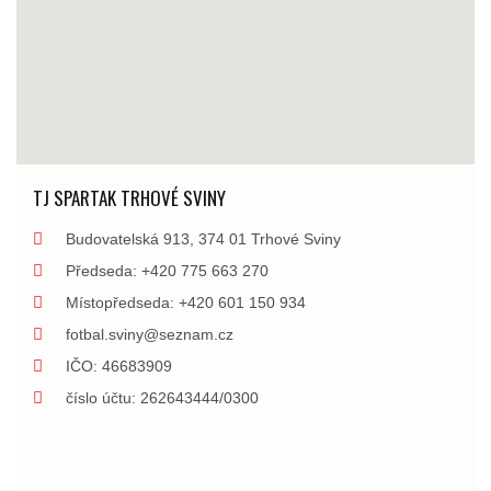
TJ SPARTAK TRHOVÉ SVINY
VÝB
Budovatelská 913, 374 01 Trhové Sviny
Předseda: +420 775 663 270
Gažá
Místopředseda: +420 601 150 934
fotbal.sviny@seznam.cz
Štoj
IČO: 46683909
číslo účtu: 262643444/0300
Kolá
Valu