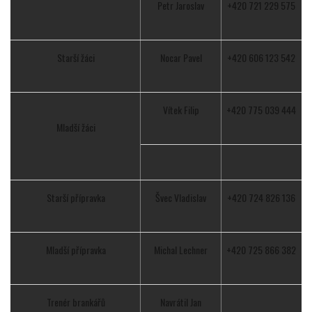
Petr Jaroslav
+420 721 229 575
Starší žáci
Nocar Pavel
+420 606 123 542
Vítek Filip
+420 775 039 444
Mladší žáci
Starší přípravka
Švec Vladislav
+420 724 826 136
Mladší přípravka
Michal Lechner
+420 725 866 382
Trenér brankářů
Navrátil Jan