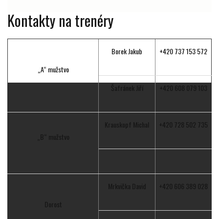
Kontakty na trenéry
Borek Jakub
+420 737 153 572
„A“ mužstvo
Šafránek Jiří
+420 608 079 103
Krauskopf Michal
+420 728 502 735
„B“ mužstvo
Mrkvička David
+420 606 389 028
Dorost