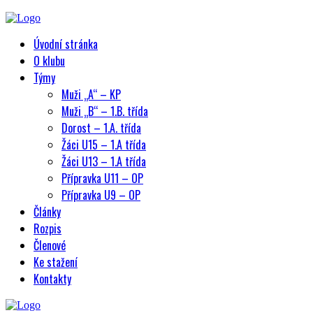
Úvodní stránka
O klubu
Týmy
Muži „A“ – KP
Muži „B“ – 1.B. třída
Dorost – 1.A. třída
Žáci U15 – 1.A třída
Žáci U13 – 1.A třída
Přípravka U11 – OP
Přípravka U9 – OP
Články
Rozpis
Členové
Ke stažení
Kontakty