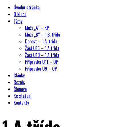
Úvodní stránka
O klubu
Týmy
Muži „A“ – KP
Muži „B“ – 1.B. třída
Dorost – 1.A. třída
Žáci U15 – 1.A třída
Žáci U13 – 1.A třída
Přípravka U11 – OP
Přípravka U9 – OP
Články
Rozpis
Členové
Ke stažení
Kontakty
1.A třída