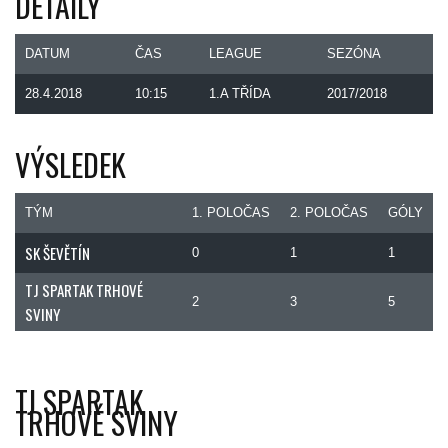
DETAILY
DATUM
ČAS
LEAGUE
SEZÓNA
28.4.2018
10:15
1.A TŘÍDA
2017/2018
VÝSLEDEK
TÝM
1. POLOČAS
2. POLOČAS
GÓLY
SK ŠEVĚTÍN
0
1
1
TJ SPARTAK TRHOVÉ
2
3
5
SVINY
TJ SPARTAK
TRHOVÉ SVINY