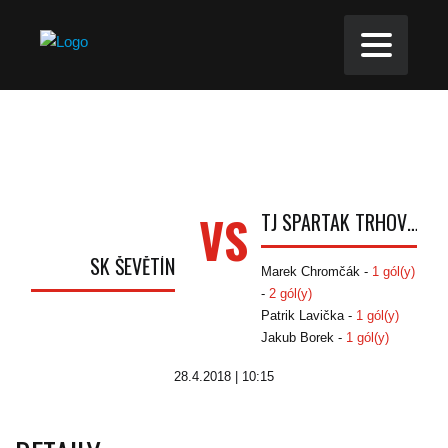
VS
TJ SPARTAK TRHOVÉ SVINY
SK ŠEVĚTÍN
Marek Chromčák -
1 gól(y)
-
2 gól(y)
Patrik Lavička -
1 gól(y)
Jakub Borek -
1 gól(y)
28.4.2018 | 10:15