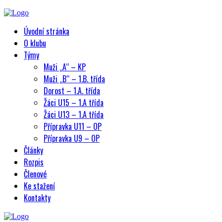
Úvodní stránka
O klubu
Týmy
Muži „A“ – KP
Muži „B“ – 1.B. třída
Dorost – 1.A. třída
Žáci U15 – 1.A třída
Žáci U13 – 1.A třída
Přípravka U11 – OP
Přípravka U9 – OP
Články
Rozpis
Členové
Ke stažení
Kontakty