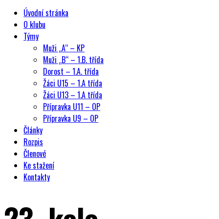
Úvodní stránka
O klubu
Týmy
Muži „A“ – KP
Muži „B“ – 1.B. třída
Dorost – 1.A. třída
Žáci U15 – 1.A třída
Žáci U13 – 1.A třída
Přípravka U11 – OP
Přípravka U9 – OP
Články
Rozpis
Členové
Ke stažení
Kontakty
23. kolo