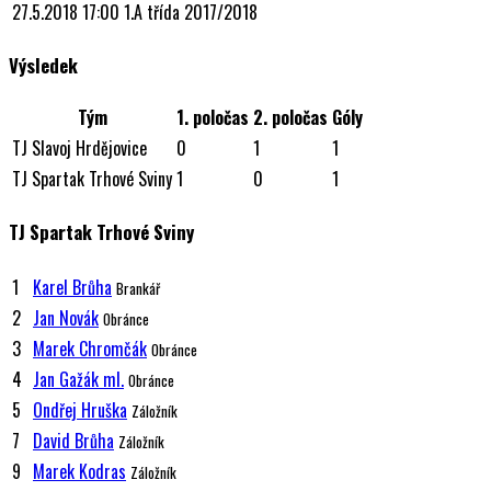
27.5.2018
17:00
1.A třída
2017/2018
Výsledek
Tým
1. poločas
2. poločas
Góly
TJ Slavoj Hrdějovice
0
1
1
TJ Spartak Trhové Sviny
1
0
1
TJ Spartak Trhové Sviny
1
Karel Brůha
Brankář
2
Jan Novák
Obránce
3
Marek Chromčák
Obránce
4
Jan Gažák ml.
Obránce
5
Ondřej Hruška
Záložník
7
David Brůha
Záložník
9
Marek Kodras
Záložník