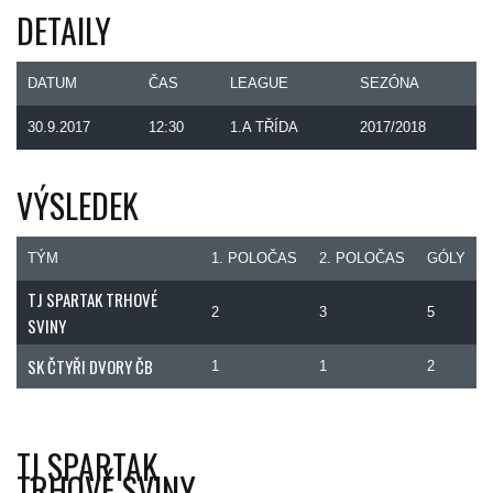
DETAILY
DATUM
ČAS
LEAGUE
SEZÓNA
30.9.2017
12:30
1.A TŘÍDA
2017/2018
VÝSLEDEK
TÝM
1. POLOČAS
2. POLOČAS
GÓLY
TJ SPARTAK TRHOVÉ
2
3
5
SVINY
SK ČTYŘI DVORY ČB
1
1
2
TJ SPARTAK
TRHOVÉ SVINY