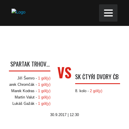
TJ SPARTAK TRHOVÉ SVINY
VS
SK ČTYŘI DVORY ČB
Jiří Šemro -
1 gól(y)
Marek Chromčák -
1 gól(y)
Marek Kodras -
1 gól(y)
8. kolo -
2 gól(y)
Martin Valut -
1 gól(y)
Lukáš Gažák -
1 gól(y)
30.9.2017 | 12:30