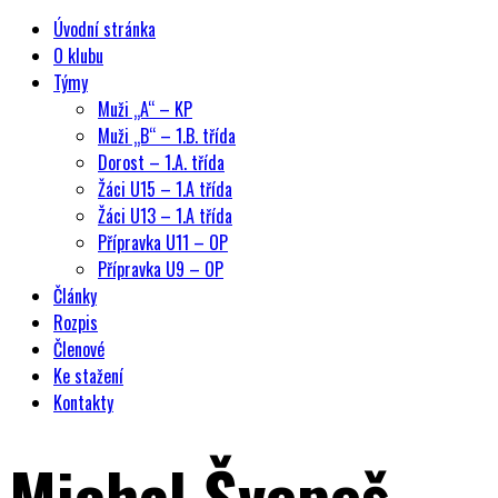
Úvodní stránka
O klubu
Týmy
Muži „A“ – KP
Muži „B“ – 1.B. třída
Dorost – 1.A. třída
Žáci U15 – 1.A třída
Žáci U13 – 1.A třída
Přípravka U11 – OP
Přípravka U9 – OP
Články
Rozpis
Členové
Ke stažení
Kontakty
Michal Švepeš