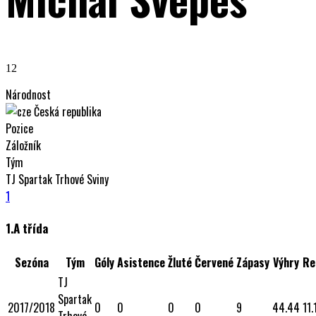
12
Národnost
Česká republika
Pozice
Záložník
Tým
TJ Spartak Trhové Sviny
1
1.A třída
Sezóna
Tým
Góly
Asistence
Žluté
Červené
Zápasy
Výhry
Re
TJ
Spartak
2017/2018
0
0
0
0
9
44.44
11.
Trhové