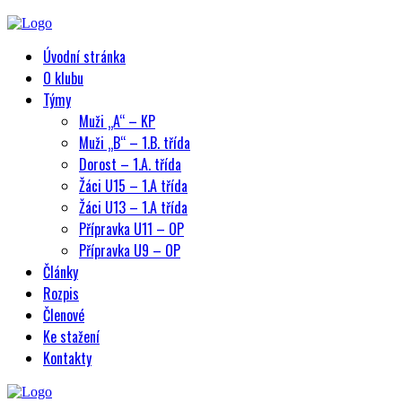
Úvodní stránka
O klubu
Týmy
Muži „A“ – KP
Muži „B“ – 1.B. třída
Dorost – 1.A. třída
Žáci U15 – 1.A třída
Žáci U13 – 1.A třída
Přípravka U11 – OP
Přípravka U9 – OP
Články
Rozpis
Členové
Ke stažení
Kontakty