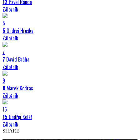
12
Pavel Randa
Záložník
5
5
Ondřej Hruška
Záložník
7
7
David Brůha
Záložník
9
9
Marek Kodras
Záložník
15
15
Ondřej Kolář
Záložník
SHARE