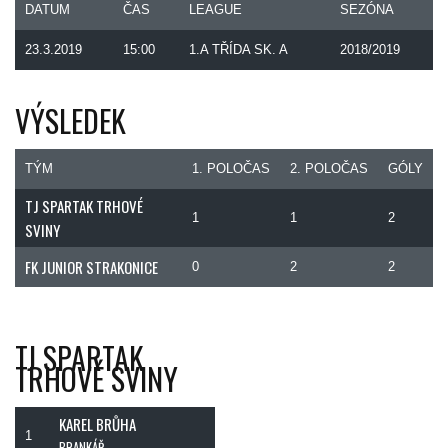
DATUM
ČAS
LEAGUE
SEZÓNA
23.3.2019
15:00
1.A TŘÍDA SK. A
2018/2019
VÝSLEDEK
TÝM
1. POLOČAS
2. POLOČAS
GÓLY
TJ SPARTAK TRHOVÉ
1
1
2
SVINY
FK JUNIOR STRAKONICE
0
2
2
TJ SPARTAK
TRHOVÉ SVINY
KAREL BRŮHA
1
BRANKÁŘ