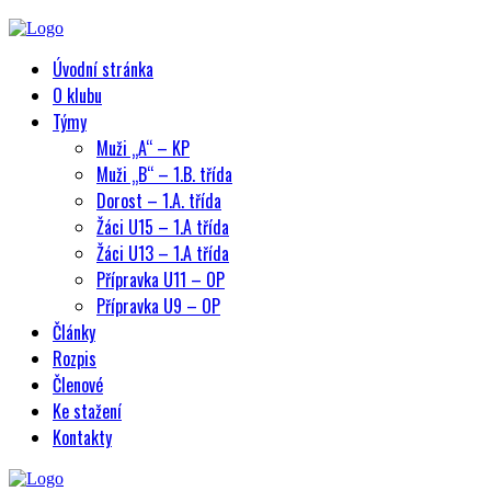
Úvodní stránka
O klubu
Týmy
Muži „A“ – KP
Muži „B“ – 1.B. třída
Dorost – 1.A. třída
Žáci U15 – 1.A třída
Žáci U13 – 1.A třída
Přípravka U11 – OP
Přípravka U9 – OP
Články
Rozpis
Členové
Ke stažení
Kontakty