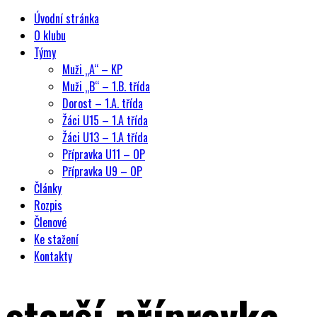
Úvodní stránka
O klubu
Týmy
Muži „A“ – KP
Muži „B“ – 1.B. třída
Dorost – 1.A. třída
Žáci U15 – 1.A třída
Žáci U13 – 1.A třída
Přípravka U11 – OP
Přípravka U9 – OP
Články
Rozpis
Členové
Ke stažení
Kontakty
starší přípravka