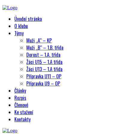
Úvodní stránka
O klubu
Týmy
Muži „A“ – KP
Muži „B“ – 1.B. třída
Dorost – 1.A. třída
Žáci U15 – 1.A třída
Žáci U13 – 1.A třída
Přípravka U11 – OP
Přípravka U9 – OP
Články
Rozpis
Členové
Ke stažení
Kontakty