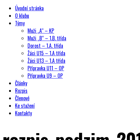
Úvodní stránka
O klubu
Týmy
Muži „A“ – KP
Muži „B“ – 1.B. třída
Dorost – 1.A. třída
Žáci U15 – 1.A třída
Žáci U13 – 1.A třída
Přípravka U11 – OP
Přípravka U9 – OP
Články
Rozpis
Členové
Ke stažení
Kontakty
rozpis_podzim_20