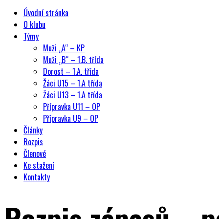
Úvodní stránka
O klubu
Týmy
Muži „A“ – KP
Muži „B“ – 1.B. třída
Dorost – 1.A. třída
Žáci U15 – 1.A třída
Žáci U13 – 1.A třída
Přípravka U11 – OP
Přípravka U9 – OP
Články
Rozpis
Členové
Ke stažení
Kontakty
Rozpis zápasů – p