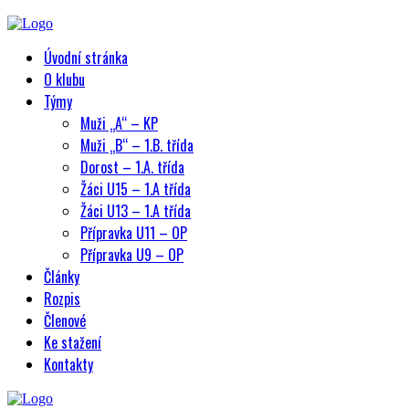
Úvodní stránka
O klubu
Týmy
Muži „A“ – KP
Muži „B“ – 1.B. třída
Dorost – 1.A. třída
Žáci U15 – 1.A třída
Žáci U13 – 1.A třída
Přípravka U11 – OP
Přípravka U9 – OP
Články
Rozpis
Členové
Ke stažení
Kontakty