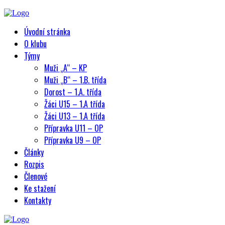
Úvodní stránka
O klubu
Týmy
Muži „A“ – KP
Muži „B“ – 1.B. třída
Dorost – 1.A. třída
Žáci U15 – 1.A třída
Žáci U13 – 1.A třída
Přípravka U11 – OP
Přípravka U9 – OP
Články
Rozpis
Členové
Ke stažení
Kontakty