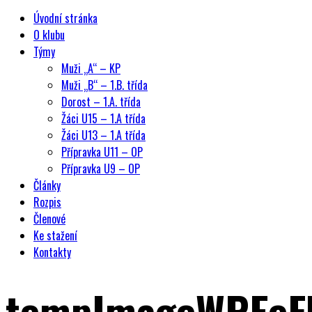
Úvodní stránka
O klubu
Týmy
Muži „A“ – KP
Muži „B“ – 1.B. třída
Dorost – 1.A. třída
Žáci U15 – 1.A třída
Žáci U13 – 1.A třída
Přípravka U11 – OP
Přípravka U9 – OP
Články
Rozpis
Členové
Ke stažení
Kontakty
tempImageWPEeF