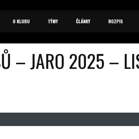
O KLUBU
TÝMY
ČLÁNKY
ROZPIS
Ů – JARO 2025 – LI