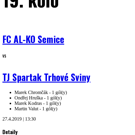
FC AL-KO Semice
vs
TJ Spartak Trhové Sviny
Marek Chromčák -
1 gól(y)
Ondřej Hruška -
1 gól(y)
Marek Kodras -
1 gól(y)
Martin Valut -
1 gól(y)
27.4.2019 | 13:30
Detaily