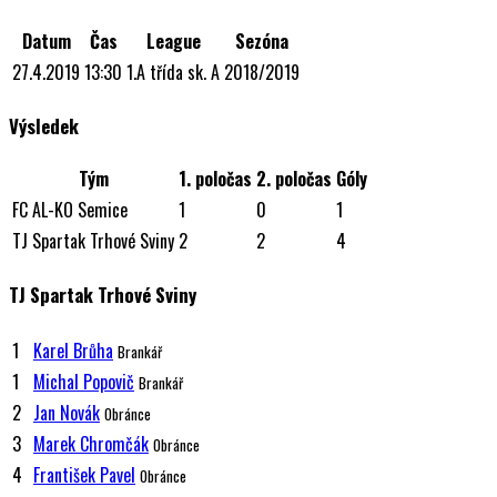
Datum
Čas
League
Sezóna
27.4.2019
13:30
1.A třída sk. A
2018/2019
Výsledek
Tým
1. poločas
2. poločas
Góly
FC AL-KO Semice
1
0
1
TJ Spartak Trhové Sviny
2
2
4
TJ Spartak Trhové Sviny
1
Karel Brůha
Brankář
1
Michal Popovič
Brankář
2
Jan Novák
Obránce
3
Marek Chromčák
Obránce
4
František Pavel
Obránce