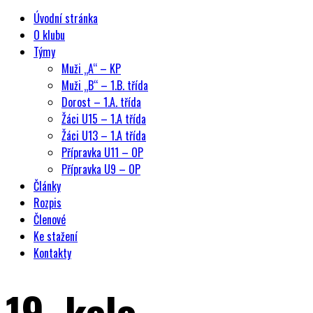
Úvodní stránka
O klubu
Týmy
Muži „A“ – KP
Muži „B“ – 1.B. třída
Dorost – 1.A. třída
Žáci U15 – 1.A třída
Žáci U13 – 1.A třída
Přípravka U11 – OP
Přípravka U9 – OP
Články
Rozpis
Členové
Ke stažení
Kontakty
19. kolo