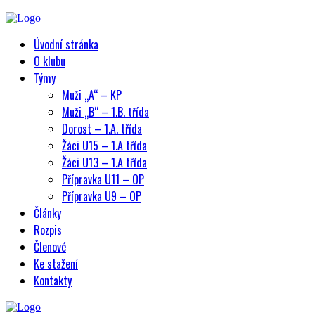
Úvodní stránka
O klubu
Týmy
Muži „A“ – KP
Muži „B“ – 1.B. třída
Dorost – 1.A. třída
Žáci U15 – 1.A třída
Žáci U13 – 1.A třída
Přípravka U11 – OP
Přípravka U9 – OP
Články
Rozpis
Členové
Ke stažení
Kontakty