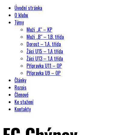
Úvodní stránka
O klubu
Týmy
Muži „A“ – KP
Muži „B“ – 1.B. třída
Dorost – 1.A. třída
Žáci U15 – 1.A třída
Žáci U13 – 1.A třída
Přípravka U11 – OP
Přípravka U9 – OP
Články
Rozpis
Členové
Ke stažení
Kontakty
FC Chýnov