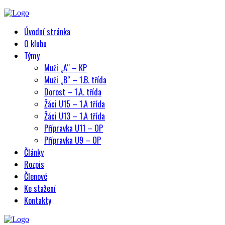
Úvodní stránka
O klubu
Týmy
Muži „A“ – KP
Muži „B“ – 1.B. třída
Dorost – 1.A. třída
Žáci U15 – 1.A třída
Žáci U13 – 1.A třída
Přípravka U11 – OP
Přípravka U9 – OP
Články
Rozpis
Členové
Ke stažení
Kontakty